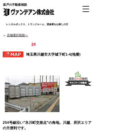
坂戸の不動産相談
​レンタルボックス、トランクルーム、貸倉庫をお探しの方
​←
店舗選択画面へ
川越市氷川町店
タウンボックス
24
埼玉県川越市大字城下町1-4(地番)
254号線沿い”氷川町交差点”の角地。川越、所沢エリア
の方便利です。