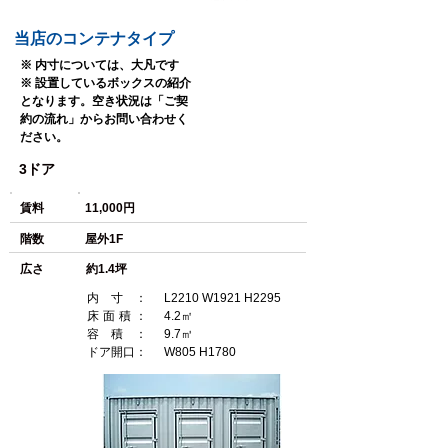
当店のコンテナタイプ
※ 内寸については、大凡です
​※ 設置しているボックスの紹介
となります。空き状況は「ご契
約の流れ」からお問い合わせく
ださい。
3ドア
​賃料
11,000円
​階数
屋外1F
​広さ
約1.4坪
内寸：
L2210 W1921 H2295
床面積：
4.2㎡
容積：
9.7㎥
ドア開口：
W805 H1780