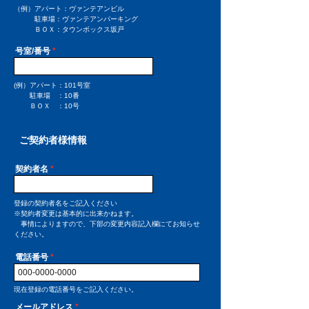
（例）アパート：ヴァンテアンビル
駐車場：ヴァンテアンパーキング
ＢＯＸ：タウンボックス坂戸
号室/番号
(例）アパート：101号室
駐車場 ：10番
ＢＯＸ ：10号
ご契約者様情報
契約者名
登録の契約者名をご記入ください
※契約者変更は基本的に出来かねます。
事情によりますので、下部の変更内容記入欄にてお知らせ
ください。
電話番号
現在登録の電話番号をご記入ください。
メールアドレス