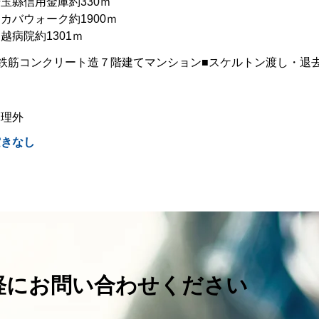
玉縣信用金庫約330ｍ
カバウォーク約1900ｍ
越病院約1301ｍ
■鉄筋コンクリート造７階建てマンション■スケルトン渡し・退
管理外
空きなし
軽にお問い合わせください