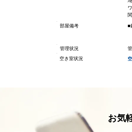
埼
ワ
関
部屋備考
管理状況
​空き室状況
お気