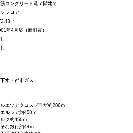
鉄筋コンクリート造７階建て
ワンフロア
72.48㎡
001年4月築（新耐震）
無し
無し
本下水・都市ガス
ルエツアクロスプラザ約280ｍ
エルシア約450ｍ
ルク約450ｍ
そな銀行約44ｍ