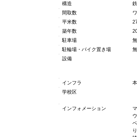
構造
間取数
平米数
2
築年数
2
駐車場
駐輪場・バイク置き場
設備
インフラ
学校区
インフォメーション
マ
ウ
ベ
り