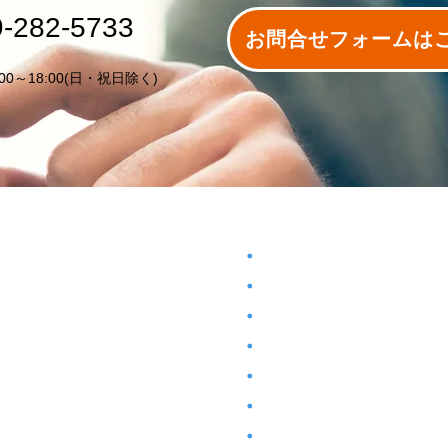
9-282-5733
お問合せフォームは
00～18:00(日・祝日除く)
内容
・
売却の物件を無料査定します
バクタクリーン
・
こよりも土地を高く売却します
建築リフォーム
・
き家巡回サービス
高耐久・高耐候の外壁塗装
・
公開物件・会員登録
事業用地を探しております
・
貸管理業務について
相続相談窓口
・
み替え支援機構事業で住宅を有効活用
ソーラー発電事業
・
存アパートを一括借上げいたします
コンテナ販売