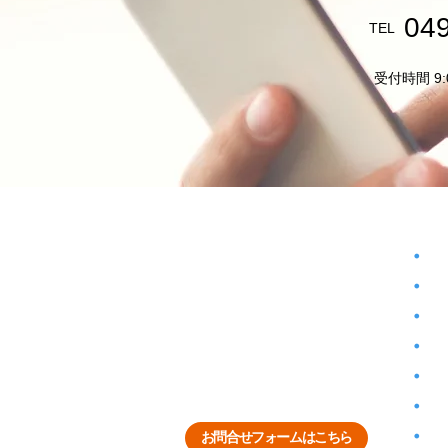
04
TEL
受付時間 9:
ヴァンテアン株式会社
事業
・
ご
〒350-0233
・
ど
埼玉県坂戸市南町8-10
・
空
ヴァンテアンビル1F
・
未
TEL : 049-282-5733
・
FAX : 049-282-5756
賃
・
住
・
既
お問合せフォームはこちら