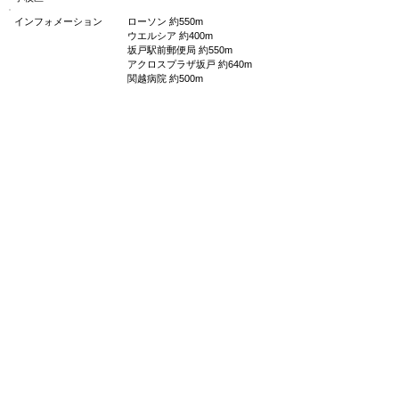
インフォメーション
ローソン 約550m
ウエルシア 約400m
坂戸駅前郵便局 約550m
アクロスプラザ坂戸 約640m
関越病院 約500m
部屋備考
■角部屋■24時間連絡の取れる安
心サポート■インターネット無
料
管理状況
管理物件
​空き室状況
空きなし
お気軽にお問い合わせください
049-282-5733
TEL
受付時間 9:00～18:00(日・祝日除く)
お問合せフォームはこちら