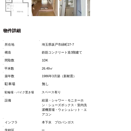
物件詳細
所在地
埼玉県坂戸市緑町27-7
構造
鉄筋コンクリート造3階建て
間取数
1DK
平米数
26.49㎡
築年数
1986年3月築（新耐震）
駐車場
無し
スペース有り
駐輪場・バイク置き場
設備
給湯・シャワー・モニターホ
ン・シューズボックス・室内洗
濯機置場・ウォシュレット・エ
アコン
インフラ
本下水 プロパンガス
学校区
ー