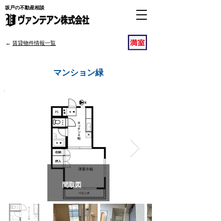
坂戸の不動産相談
​←
賃貸物件情報一覧
坂戸駅
マンション緑
間取図