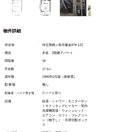
物件詳細
所在地
埼玉県鶴ヶ島市藤金878-122
構造
木造 2階建アパート
間取数
1K
平米数
17.0㎡
築年数
1990年6月築（新耐震）
駐車場
無し
スペース有り
駐輪場・バイク置き場
設備
給湯・シャワー・モニターホン
ＩＨクッキングヒーター・室内
洗濯機置場・ウォシュレット・
エアコン・ロフト・フレクリー
ン（物干し）・共用宅配ボック
ス