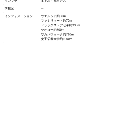
インフラ
本下水・都市ガス
学校区
ー
インフォメーション
ウエルシア約50m
ファミリマート約70m
ドラッグストアセキ約335m
ヤオコー約500m
ワカバウォーク約710m
女子栄養大学約1000m
部屋備考
■駅近、ロフト付きのお部屋で
す■駐車場：なし■JCOMインタ
ーネット無料■浄水器プレゼン
ト！■24時間連絡の取れる安心
サポート
管理状況
管理物件
​空き室状況
空きなし
お気軽にお問い合わせください
049-282-5733
TEL
受付時間 9:00～18:00(日・祝日除く)