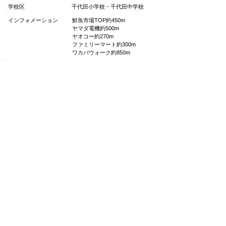
学校区
千代田小学校・千代田中学校
インフォメーション
鮮魚市場TOP約450m
ヤマダ電機約500m
ヤオコー約270m
ファミリーマート約300m
ワカバウォーク約850m
部屋備考
■ペットOK！(小型犬・猫2匹ま
で)■24時間連絡の取れる安心サ
ポート■２駅利用可■駐車場：敷
地内１台
管理状況
管理物件
​空き室状況
空きなし
お気軽にお問い合わせください
049-282-5733
TEL
受付時間 9:00～18:00(日・祝日除く)
お問合せフォームはこちら