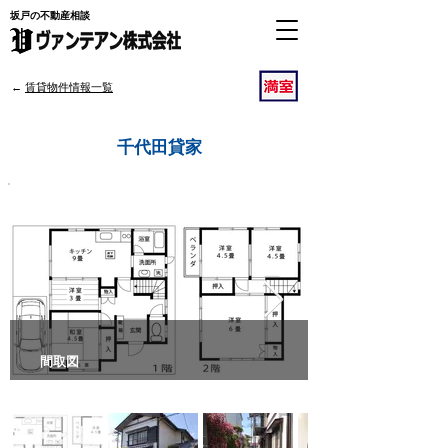
坂戸の不動産相談
​←
賃貸物件情報一覧
若葉駅/坂戸駅
千代田貸家
間取図