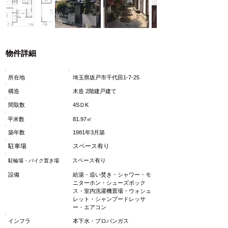
物件詳細
所在地
埼玉県坂戸市千代田1-7-25
構造
木造 2階建戸建て
間取数
4SＤK
平米数
81.97㎡
築年数
1981年3月築
駐車場
スペース有り
スペース有り
駐輪場・バイク置き場
設備
給湯・追い焚き・シャワー・モ
ニターホン・シューズボック
ス・室内洗濯機置場・ウォシュ
レット・シャンプードレッサ
ー・エアコン
インフラ
本下水・プロパンガス